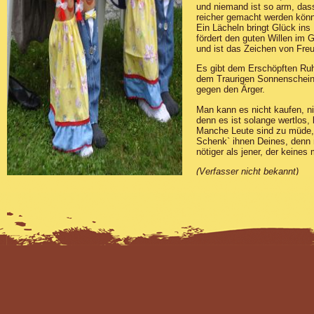
und niemand ist so arm, dass
reicher gemacht werden könn
Ein Lächeln bringt Glück ins
fördert den guten Willen im 
und ist das Zeichen von Fre
Es gibt dem Erschöpften Ru
dem Traurigen Sonnenschein u
gegen den Ärger.
Man kann es nicht kaufen, nic
denn es ist solange wertlos, 
Manche Leute sind zu müde, 
Schenk` ihnen Deines, denn 
nötiger als jener, der keines
(Verfasser nicht bekannt)